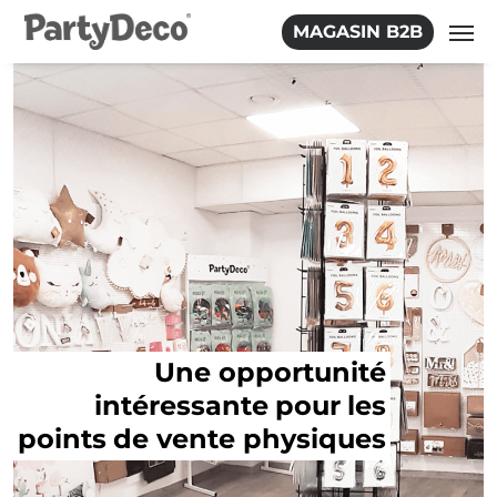
Skip
MAGASIN B2B
to
the
content
Une opportunité
intéressante
pour
les
points
de vente physiques