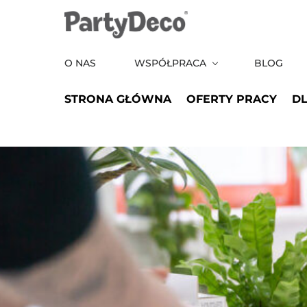
Skip
to
the
O NAS
WSPÓŁPRACA
BLOG
content
STRONA GŁÓWNA
OFERTY PRACY
D