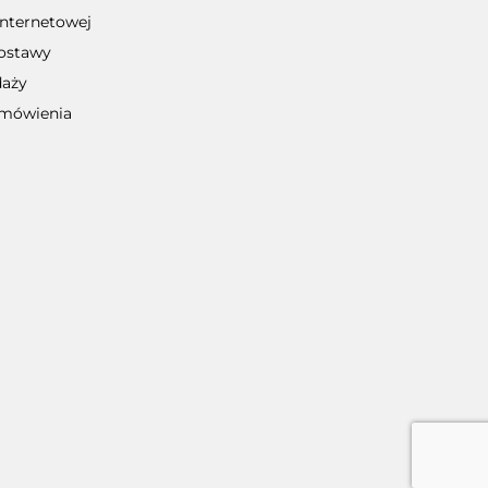
internetowej
dostawy
daży
zamówienia