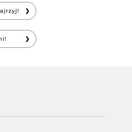
❯
ajrzyj!
❯
i!