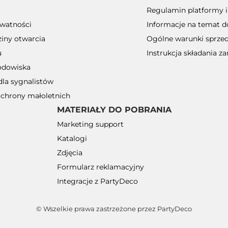
Regulamin platformy 
ywatności
Informacje na temat 
ziny otwarcia
Ogólne warunki sprze
u
Instrukcja składania 
odowiska
dla sygnalistów
ochrony małoletnich
MATERIAŁY DO POBRANIA
Marketing support
Katalogi
Zdjęcia
Formularz reklamacyjny
Integracje z PartyDeco
© Wszelkie prawa zastrzeżone przez PartyDeco