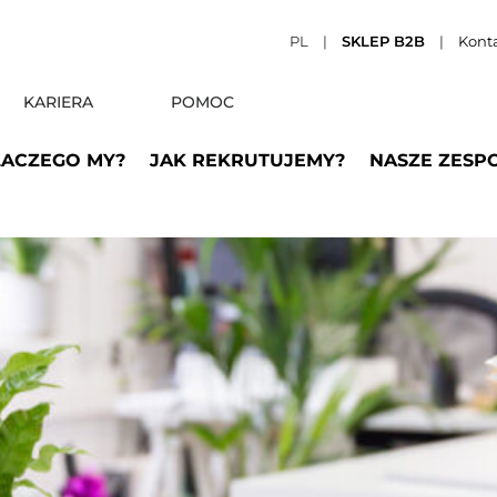
PL
|
SKLEP B2B
|
Kont
KARIERA
POMOC
LACZEGO MY?
JAK REKRUTUJEMY?
NASZE ZESP