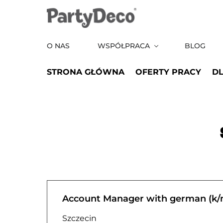
Skip
to
the
O NAS
WSPÓŁPRACA
BLOG
content
STRONA GŁÓWNA
OFERTY PRACY
D
Account Manager with german (k/
Szczecin