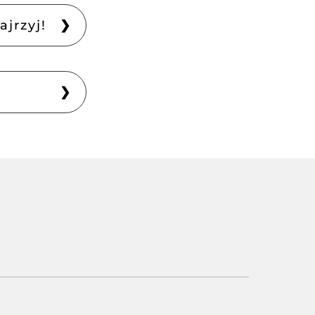
❯
ajrzyj!
❯