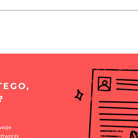
TEGO,
?
swoje
 otworzy