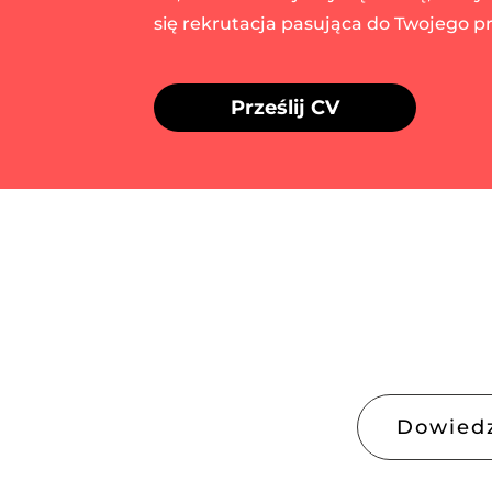
się rekrutacja pasująca do Twojego pro
Prześlij CV
Dowiedz