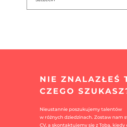
NIE ZNALAZŁEŚ 
CZEGO SZUKASZ
Nieustannie poszukujemy talentów
w różnych dziedzinach. Zostaw nam 
CV, a skontaktujemy się z Tobą, kiedy