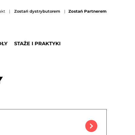
akt
|
Zostań dystrybutorem
|
Zostań Partnerem
OŁY
STAŻE I PRAKTYKI
Y