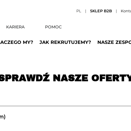
PL
|
SKLEP B2B
|
Kont
KARIERA
POMOC
LACZEGO MY?
JAK REKRUTUJEMY?
NASZE ZESP
SPRAWDŹ NASZE OFERT
m)