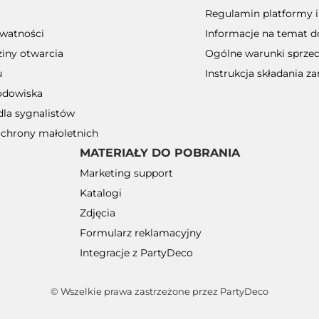
Regulamin platformy 
ywatności
Informacje na temat 
ziny otwarcia
Ogólne warunki sprze
u
Instrukcja składania 
odowiska
dla sygnalistów
ochrony małoletnich
MATERIAŁY DO POBRANIA
Marketing support
Katalogi
Zdjęcia
Formularz reklamacyjny
Integracje z PartyDeco
© Wszelkie prawa zastrzeżone przez PartyDeco