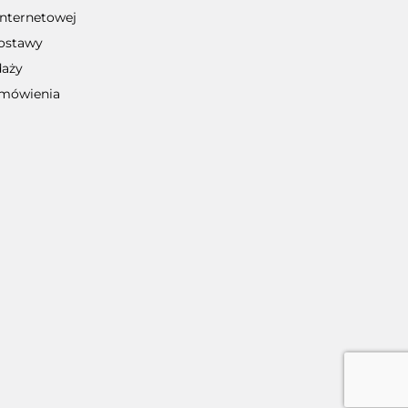
internetowej
dostawy
daży
zamówienia