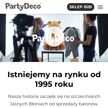
Skip
SKLEP B2B
to
the
content
Istniejemy na rynku od
1995 roku
Nasza historia zaczęła się na szczecińskich
Jasnych Błoniach od sprzedaży balonów.