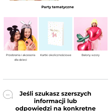
Party tematyczne
Sety balonowe girlandy
a
Kartki okolicznościowe
Balony wzory
Jeśli szukasz szerszych
informacji lub
odpowiedzi na konkretne