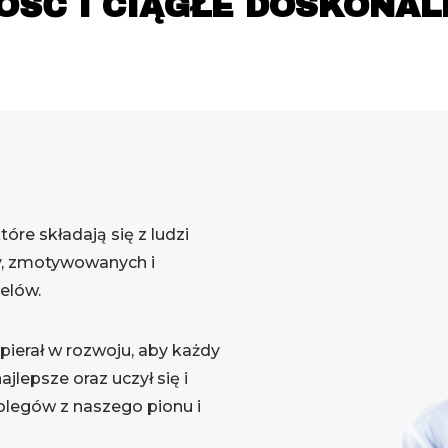
OŚĆ I CIĄGŁE DOSKONAL
óre składają się z ludzi
y, zmotywowanych i
elów.
pierał w rozwoju, aby każdy
lepsze oraz uczył się i
olegów z naszego pionu i