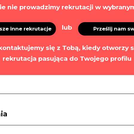
ie nie prowadzimy rekrutacji w wybranym
lub
ze inne rekrutacje
Prześlij nam s
kontaktujemy się z Tobą, kiedy otworzy s
rekrutacja pasująca do Twojego profilu
ia