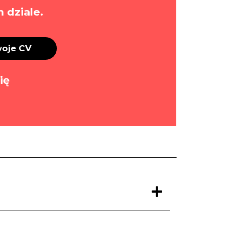
 dziale.
woje CV
ię