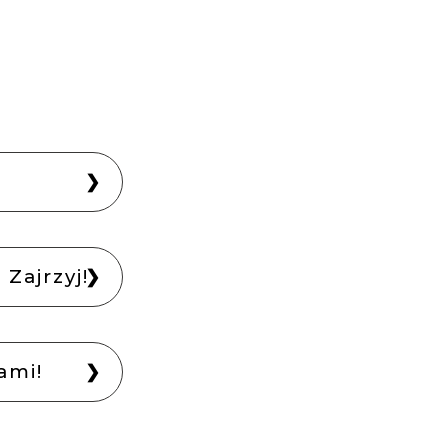
❯
❯
Zajrzyj!
❯
ami!